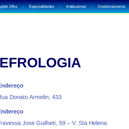
pital 24hs
Especialidades
Institucional
Credenciamento
EFROLOGIA
Endereço
Rua Donato Armelin, 433
Endereço
Travessa Jose Guilheti, 59 – V. Sta Helena